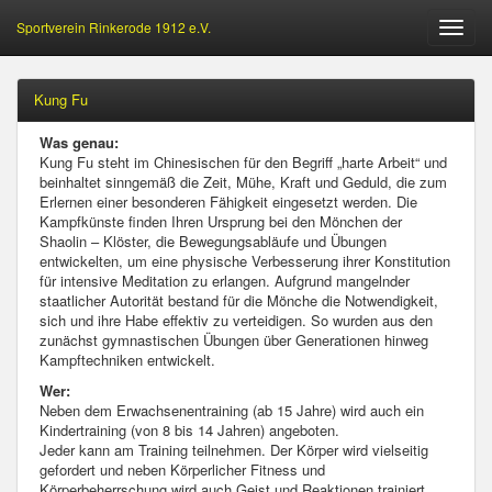
Sportverein Rinkerode 1912 e.V.
Öffne
Menu
Kung Fu
Was genau:
Kung Fu steht im Chinesischen für den Begriff „harte Arbeit“ und
beinhaltet sinngemäß die Zeit, Mühe, Kraft und Geduld, die zum
Erlernen einer besonderen Fähigkeit eingesetzt werden. Die
Kampfkünste finden Ihren Ursprung bei den Mönchen der
Shaolin – Klöster, die Bewegungsabläufe und Übungen
entwickelten, um eine physische Verbesserung ihrer Konstitution
für intensive Meditation zu erlangen. Aufgrund mangelnder
staatlicher Autorität bestand für die Mönche die Notwendigkeit,
sich und ihre Habe effektiv zu verteidigen. So wurden aus den
zunächst gymnastischen Übungen über Generationen hinweg
Kampftechniken entwickelt.
Wer:
Neben dem Erwachsenentraining (ab 15 Jahre) wird auch ein
Kindertraining (von 8 bis 14 Jahren) angeboten.
Jeder kann am Training teilnehmen. Der Körper wird vielseitig
gefordert und neben Körperlicher Fitness und
Körperbeherrschung wird auch Geist und Reaktionen trainiert.