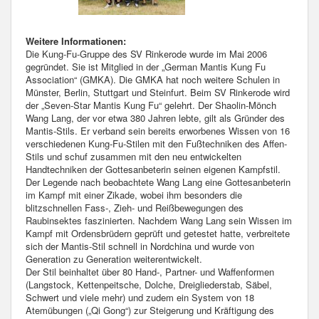
Weitere Informationen:
Die Kung-Fu-Gruppe des SV Rinkerode wurde im Mai 2006
gegründet. Sie ist Mitglied in der „German Mantis Kung Fu
Association“ (GMKA). Die GMKA hat noch weitere Schulen in
Münster, Berlin, Stuttgart und Steinfurt. Beim SV Rinkerode wird
der „Seven-Star Mantis Kung Fu“ gelehrt. Der Shaolin-Mönch
Wang Lang, der vor etwa 380 Jahren lebte, gilt als Gründer des
Mantis-Stils. Er verband sein bereits erworbenes Wissen von 16
verschiedenen Kung-Fu-Stilen mit den Fußtechniken des Affen-
Stils und schuf zusammen mit den neu entwickelten
Handtechniken der Gottesanbeterin seinen eigenen Kampfstil.
Der Legende nach beobachtete Wang Lang eine Gottesanbeterin
im Kampf mit einer Zikade, wobei ihm besonders die
blitzschnellen Fass-, Zieh- und Reißbewegungen des
Raubinsektes faszinierten. Nachdem Wang Lang sein Wissen im
Kampf mit Ordensbrüdern geprüft und getestet hatte, verbreitete
sich der Mantis-Stil schnell in Nordchina und wurde von
Generation zu Generation weiterentwickelt.
Der Stil beinhaltet über 80 Hand-, Partner- und Waffenformen
(Langstock, Kettenpeitsche, Dolche, Dreigliederstab, Säbel,
Schwert und viele mehr) und zudem ein System von 18
Atemübungen („Qi Gong“) zur Steigerung und Kräftigung des