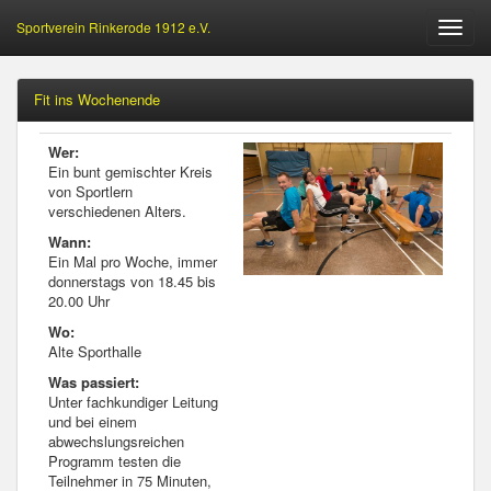
Sportverein Rinkerode 1912 e.V.
Öffne
Menu
Fit ins Wochenende
Wer:
Ein bunt gemischter Kreis
von Sportlern
verschiedenen Alters.
Wann:
Ein Mal pro Woche, immer
donnerstags von 18.45 bis
20.00 Uhr
Wo:
Alte Sporthalle
Was passiert:
Unter fachkundiger Leitung
und bei einem
abwechslungsreichen
Programm testen die
Teilnehmer in 75 Minuten,