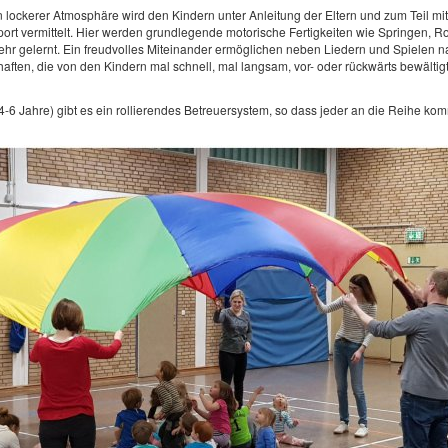
 lockerer Atmosphäre wird den Kindern unter Anleitung der Eltern und zum Teil mit
rt vermittelt. Hier werden grundlegende motorische Fertigkeiten wie Springen, Ro
ehr gelernt. Ein freudvolles Miteinander ermöglichen neben Liedern und Spielen na
ten, die von den Kindern mal schnell, mal langsam, vor- oder rückwärts bewältig
4-6 Jahre) gibt es ein rollierendes Betreuersystem, so dass jeder an die Reihe kom