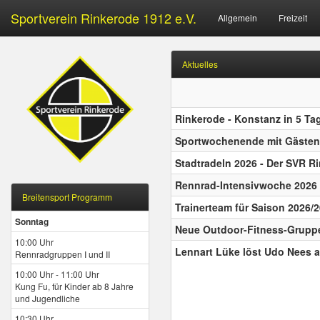
Sportverein Rinkerode 1912 e.V.
Allgemein
Freizeit
Aktuelles
Rinkerode - Konstanz in 5 Ta
Sportwochenende mit Gästen
Stadtradeln 2026 - Der SVR Ri
Rennrad-Intensivwoche 2026
Breitensport Programm
Trainerteam für Saison 2026/
Sonntag
Neue Outdoor-Fitness-Grupp
10:00 Uhr
Lennart Lüke löst Udo Nees a
Rennradgruppen I und II
10:00 Uhr - 11:00 Uhr
Kung Fu, für Kinder ab 8 Jahre
und Jugendliche
10:30 Uhr